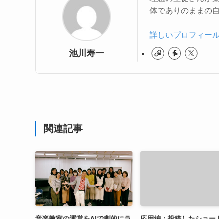
体でありのままの
詳しいプロフィー
池川寿一
関連記事
音楽教室の運営をAIで劇的にラ
応用編：投稿したショー